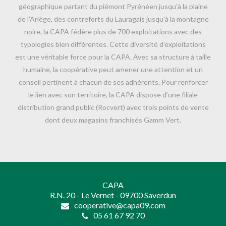
géographique partant du piémont Pyrénéen jusqu’à la plaine
de l’Ariège, des contreforts du Lauragais jusqu’à la montagne
noire, la CAPA fédère plus de 700 exploitations avec des
typologies bien différentes. Cette diversité d’exploitations
est une véritable force pour la CAPA. Avec sa structure à taille
humaine, la coopérative peut amener une attention et un
conseil pertinent à chacun de ses adhérents. Pour renforcer
le lien avec son territoire, la CAPA dispose d’une filiale
distribution grand public (Rocvert) avec trois points de vente
dont deux magasins franchisés Gamm Vert.
CAPA
R.N. 20 - Le Vernet - 09700 Saverdun
cooperative@capa09.com
05 61 67 92 70